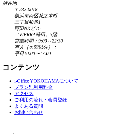
所在地
〒232-0018
横浜市南区花之木町
三丁目48番1
蒔田NKビル
（VIERRA蒔田）3階
営業時間：9:00～22:30
有人（火曜以外）：
平日10:00〜17:00
コンテンツ
i-Office YOKOHAMAについて
プラン別利用料金
アクセス
ご利用の流れ・会員登録
よくある質問
お問い合わせ