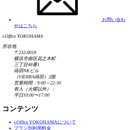
お問い合わ
せはこちら
i-Office YOKOHAMA
所在地
〒232-0018
横浜市南区花之木町
三丁目48番1
蒔田NKビル
（VIERRA蒔田）3階
営業時間：9:00～22:30
有人（火曜以外）：
平日10:00〜17:00
コンテンツ
i-Office YOKOHAMAについて
プラン別利用料金