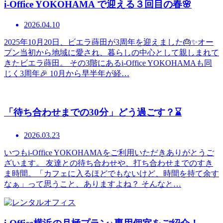
i-Office YOKOHAMA で迎える３回目の春🌸
2026.04.10
2025年10月20日、ビエラ蒔田が3周年を迎えました🎂✨オー
プン当初から地域に愛され、暮らしの中心として親しまれて
きたビエラ蒔田。 その3階にあるi-Office YOKOHAMAも同
じく3周年🎉 10月から早半年が経…
「待ち合わせまでの30分」どう過ごす？⌛
2026.03.23
いつもi-Office YOKOHAMAをご利用いただきありがとうご
ざいます。 友達との待ち合わせや、打ち合わせまでのすき
ま時間。「カフェに入るほどでもないけど、時間を持て余す
なぁ」って思うこと、ありますよね？ そんなと…