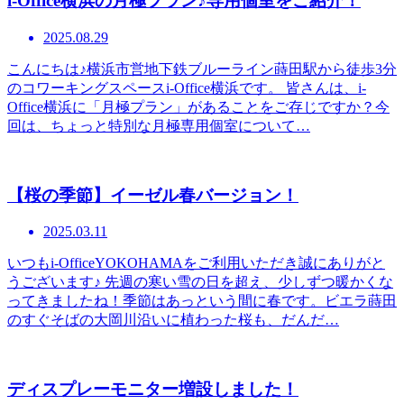
i-Office横浜の月極プラン♪専用個室をご紹介！
2025.08.29
こんにちは♪横浜市営地下鉄ブルーライン蒔田駅から徒歩3分
のコワーキングスペースi-Office横浜です。 皆さんは、i-
Office横浜に「月極プラン」があることをご存じですか？今
回は、ちょっと特別な月極専用個室について…
【桜の季節】イーゼル春バージョン！
2025.03.11
いつもi-OfficeYOKOHAMAをご利用いただき誠にありがと
うございます♪ 先週の寒い雪の日を超え、少しずつ暖かくな
ってきましたね！季節はあっという間に春です。ビエラ蒔田
のすぐそばの大岡川沿いに植わった桜も、だんだ…
ディスプレーモニター増設しました！